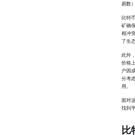
易数
比特
矿确
相冲
了生
此外
价格
户因
分考
用。
面对
找到
比