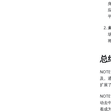
总
NO
及。
扩展
NO
动去
着成