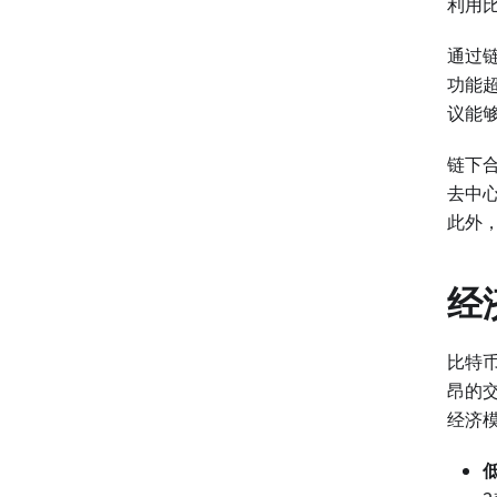
利用
通过链
功能
议能
链下
去中心
此外
经
比特
昂的
经济