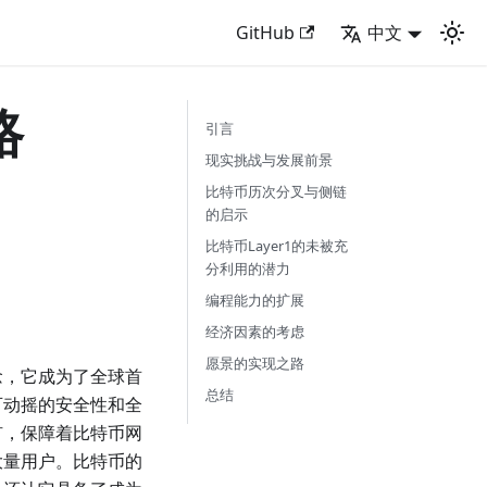
GitHub
中文
路
引言
现实挑战与发展前景
比特币历次分叉与侧链
的启示
比特币Layer1的未被充
分利用的潜力
编程能力的扩展
经济因素的考虑
愿景的实现之路
念，它成为了全球首
总结
可动摇的安全性和全
矿，保障着比特币网
大量用户。比特币的