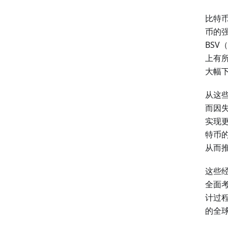
比特
币的强
BSV
上有
大幅
从这
而因
实现
特币的
从而
这些
全面
计过程
的全