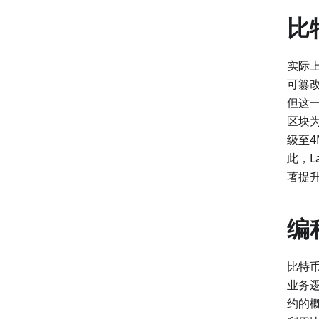
比
实际上
可篡
但这
区块为
级至4
此，L
著提升
编
比特
业务
约的