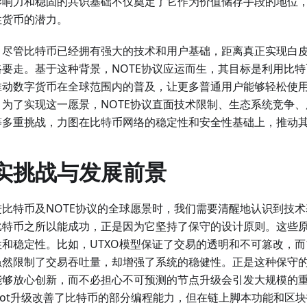
影响力和稳固的共识基础不仅奠定了它作为价值储存手段的地位
性货币的潜力。
，尽管比特币已经拥有强大的技术和用户基础，距离真正实现白
路要走。基于这种背景，NOTE协议应运而生，其目标是利用比
推动数字货币在全球范围内的普及，让更多普通用户能够轻松使
。为了实现这一愿景，NOTE协议直面技术限制、生态系统竞争
等多重挑战，力图在比特币网络的稳定性和安全性基础上，推动
实挑战与发展前景
进比特币及NOTE协议的全球愿景时，我们需要清醒地认识到技
比特币之所以能成功，正是因为它坚持了保守的设计原则。这些
性和稳定性。比如，UTXO模型保证了交易的透明和不可篡改，而
虽然限制了交易吞吐量，却增强了系统的稳健性。正是这种保守
能够放心创新，而不必担心不可预测的节点升级会引发大规模的
root升级改善了比特币的部分编程能力，但在链上脚本功能和区块