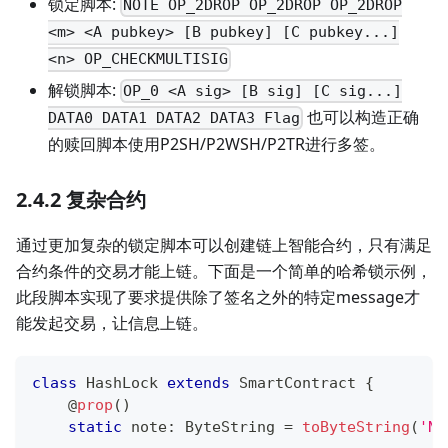
锁定脚本:
NOTE OP_2DROP OP_2DROP OP_2DROP
<m> <A pubkey> [B pubkey] [C pubkey...]
<n> OP_CHECKMULTISIG
解锁脚本:
OP_0 <A sig> [B sig] [C sig...]
也可以构造正确
DATA0 DATA1 DATA2 DATA3 Flag
的赎回脚本使用P2SH/P2WSH/P2TR进行多签。
2.4.2 复杂合约
通过更加复杂的锁定脚本可以创建链上智能合约，只有满足
合约条件的交易才能上链。下面是一个简单的哈希锁示例，
此段脚本实现了要求提供除了签名之外的特定message才
能发起交易，让信息上链。
class
HashLock
extends
SmartContract
{
@
prop
(
)
static
 note
:
 ByteString 
=
toByteString
(
'NO