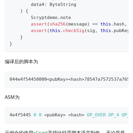
        data4
:
 ByteString
)
{
        Scryptdemo
.
note
assert
(
sha256
(
message
)
==
this
.
hash
,
'
assert
(
this
.
checkSig
(
sig
,
this
.
pubKey
)
}
}
编译后的脚本为
044e4f54450000
<
pubKey
>
<
hash
>
78547a7572537a7653
ASM为
4e4f5445 
0
0
<
pubKey
>
<
hash
>
OP_OVER
OP_4
OP_R
示例合约使用
sCrypt
高级比特币脚本语言制作。 无论是最