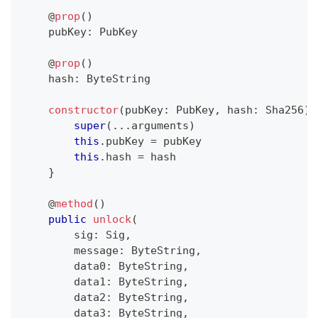
@
prop
(
)
    pubKey
:
 PubKey
@
prop
(
)
    hash
:
 ByteString
constructor
(
pubKey
:
 PubKey
,
 hash
:
 Sha256
)
super
(
...
arguments
)
this
.
pubKey 
=
 pubKey
this
.
hash 
=
 hash
}
@
method
(
)
public
unlock
(
        sig
:
 Sig
,
        message
:
 ByteString
,
        data0
:
 ByteString
,
        data1
:
 ByteString
,
        data2
:
 ByteString
,
        data3
:
 ByteString
,