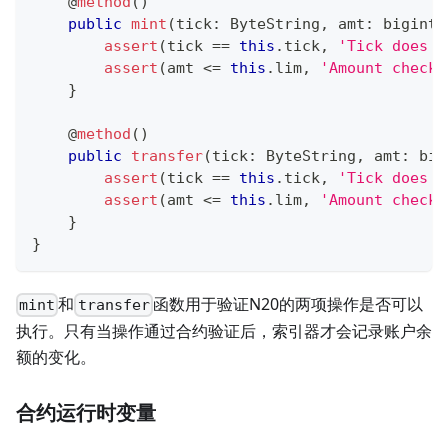
@
method
(
)
public
mint
(
tick
:
 ByteString
,
 amt
:
 bigint
)
assert
(
tick 
==
this
.
tick
,
'Tick does n
assert
(
amt 
<=
this
.
lim
,
'Amount check 
}
@
method
(
)
public
transfer
(
tick
:
 ByteString
,
 amt
:
 big
assert
(
tick 
==
this
.
tick
,
'Tick does n
assert
(
amt 
<=
this
.
lim
,
'Amount check 
}
}
和
函数用于验证N20的两项操作是否可以
mint
transfer
执行。只有当操作通过合约验证后，索引器才会记录账户余
额的变化。
合约运行时变量