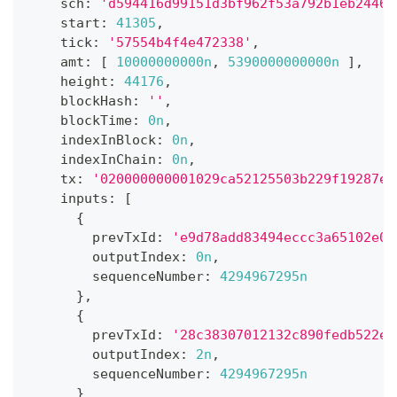
    sch
:
'd594416d99151d3bf962f53a792b1eb24464
    start
:
41305
,
    tick
:
'57554b4f4e472338'
,
    amt
:
[
10000000000n
,
5390000000000n
]
,
    height
:
44176
,
    blockHash
:
''
,
    blockTime
:
0n
,
    indexInBlock
:
0n
,
    indexInChain
:
0n
,
    tx
:
'020000000001029ca52125503b229f19287eb
    inputs
:
[
{
        prevTxId
:
'e9d78add83494eccc3a65102e00
        outputIndex
:
0n
,
        sequenceNumber
:
4294967295n
}
,
{
        prevTxId
:
'28c38307012132c890fedb522eb
        outputIndex
:
2n
,
        sequenceNumber
:
4294967295n
}