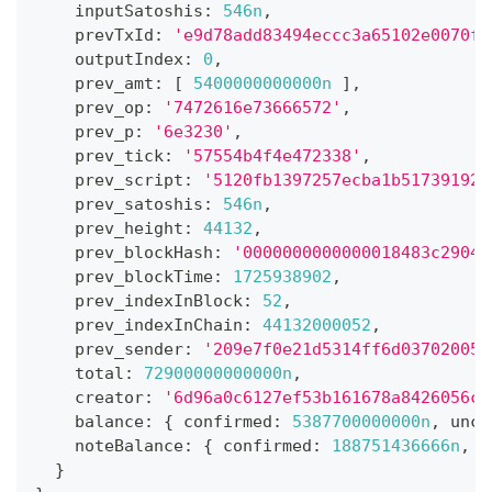
    inputSatoshis
:
546n
,
    prevTxId
:
'e9d78add83494eccc3a65102e0070f3
    outputIndex
:
0
,
    prev_amt
:
[
5400000000000n
]
,
    prev_op
:
'7472616e73666572'
,
    prev_p
:
'6e3230'
,
    prev_tick
:
'57554b4f4e472338'
,
    prev_script
:
'5120fb1397257ecba1b517391928
    prev_satoshis
:
546n
,
    prev_height
:
44132
,
    prev_blockHash
:
'0000000000000018483c2904d
    prev_blockTime
:
1725938902
,
    prev_indexInBlock
:
52
,
    prev_indexInChain
:
44132000052
,
    prev_sender
:
'209e7f0e21d5314ff6d037020056
    total
:
72900000000000n
,
    creator
:
'6d96a0c6127ef53b161678a8426056c1
    balance
:
{
 confirmed
:
5387700000000n
,
 unco
    noteBalance
:
{
 confirmed
:
188751436666n
,
 u
}