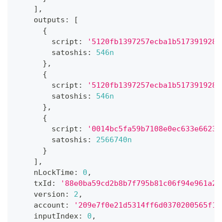
]
,
    outputs
:
[
{
        script
:
'5120fb1397257ecba1b5173919285
        satoshis
:
546n
}
,
{
        script
:
'5120fb1397257ecba1b5173919285
        satoshis
:
546n
}
,
{
        script
:
'0014bc5fa59b7108e0ec633e66233
        satoshis
:
2566740n
}
]
,
    nLockTime
:
0
,
    txId
:
'88e0ba59cd2b8b7f795b81c06f94e961a2e
    version
:
2
,
    account
:
'209e7f0e21d5314ff6d0370200565f18
    inputIndex
:
0
,