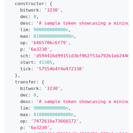
  constructor
:
{
    bitwork
:
'3230'
,
    dec
:
8
,
    desc
:
'A sample token showcasing a mining 
    lim
:
900000000000n
,
    max
:
81000000000000n
,
    op
:
'6465706c6f79'
,
    p
:
'6e3230'
,
    sch
:
'd594416d99151d3bf962f53a792b1eb24464
    start
:
41305
,
    tick
:
'57554b4f4e472338'
}
,
  transfer
:
{
    bitwork
:
'3230'
,
    dec
:
8
,
    desc
:
'A sample token showcasing a mining 
    lim
:
900000000000n
,
    max
:
81000000000000n
,
    op
:
'7472616e73666572'
,
    p
:
'6e3230'
,