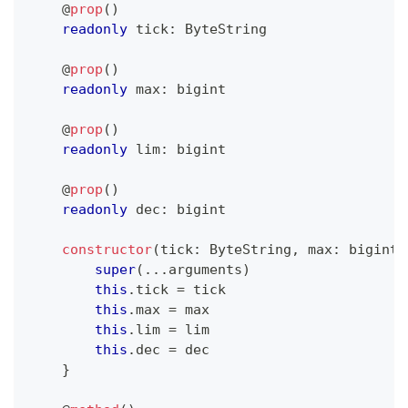
@
prop
(
)
readonly
 tick
:
 ByteString
@
prop
(
)
readonly
 max
:
 bigint
@
prop
(
)
readonly
 lim
:
 bigint
@
prop
(
)
readonly
 dec
:
 bigint
constructor
(
tick
:
 ByteString
,
 max
:
 bigint
,
super
(
...
arguments
)
this
.
tick 
=
 tick
this
.
max 
=
 max
this
.
lim 
=
 lim
this
.
dec 
=
 dec
}