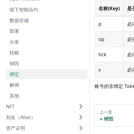
名称(Key)
是否
链下智能合约
数据存储
p
必
部署
op
必
分发
转账
tick
必
销毁
v
必
绑定
解绑
账号的非绑定 Tok
其他
NFT
上一页
别名（Alias）
销毁
资产证明