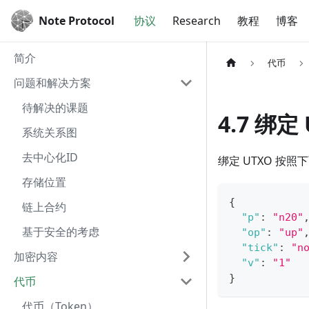
Note Protocol
协议
Research
教程
博客
简介
代币
问题和解决方案
待解决的课题
4.7 绑定
系统关系图
去中心化ID
绑定 UTXO 按
存储位置
{
链上合约
"p"
:
"n20"
基于安全的考虑
"op"
:
"up"
"tick"
:
"n
加密内容
"v"
:
"1"
}
代币
代币（Token）