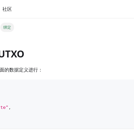
社区
绑定
 UTXO
照下面的数据定义进行：
,
,
ote"
,